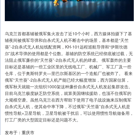
乌克兰首都基辅被俄军集火攻击了近10个小时，西方媒体拍摄下了基
辅夜间被俄军导弹和自杀式无人机不断击中的场景，基本都是“天竺
葵”-2自杀式无人机短线配资网，KH-101远程巡航导弹和“伊斯坎德
尔”战术导弹的使用都是个位数。基辅的防空系统已经彻底被过载，无
法阻止俄军廉价的“天竺葵”-2自杀式无人机的肆虐。 俄军轰炸的主要
目标还是基辅的一些工业区里的无线电工厂、机械厂、军工厂及一些
仓库，位于奥斯特罗夫—里巴尔斯基区的一个造船厂也被炸了。 看来
俄军“天竺葵”-2自杀式无人机产能已经大幅度增加，西方国家估算，
俄军秋天就能一次组织1000架这种廉价自杀式无人机发起集群攻击。
目前乌克兰极度缺乏防空系统，就算美国继续援助，也顶不住俄军的
大规模空袭。虽然乌克兰在西方帮助下使用了电子战设施来压制俄军
自杀式无人机，使其命中率下降，不过俄军“天竺葵”自杀式无人机是
惯性导航+卫星导航，卫星导航被干扰后，可以使用惯性导航做备用，
打工厂类的大型固定目标还是问题不大。
发布于：重庆市