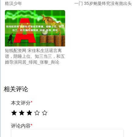
糙汉少年
一门 35岁鲍曼终究没有熬出头
短线配资网 宋佳私生活谣言离
谱，陪睡上位、知三当三，和五
婚导演同居_绯闻_张黎_舆论
相关评论
本文评分
*
评论内容
*