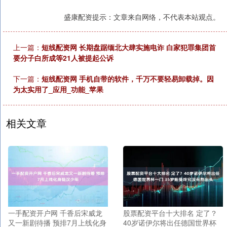
盛康配资提示：文章来自网络，不代表本站观点。
上一篇：
短线配资网 长期盘踞缅北大肆实施电诈 白家犯罪集团首
要分子白所成等21人被提起公诉
下一篇：
短线配资网 手机自带的软件，千万不要轻易卸载掉。因
为太实用了_应用_功能_苹果
相关文章
一手配资开户网 千香后宋威龙
股票配资平台十大排名 定了？
又一新剧待播 预排7月上线化身
40岁诺伊尔将出任德国世界杯