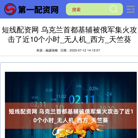
短线配资网 乌克兰首都基辅被俄军集火攻
击了近10个小时_无人机_西方_天竺葵
来源：融盛策略
日期：2025-07-12 14:15:07